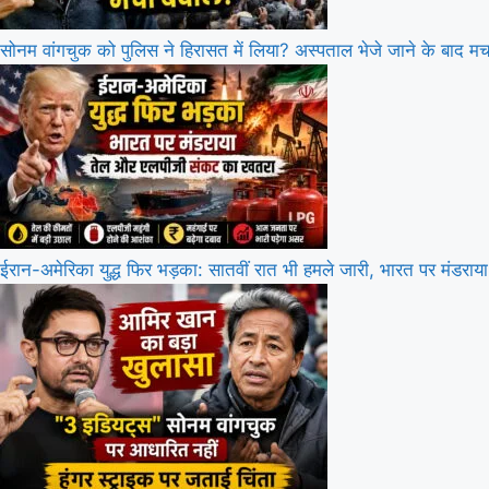
सोनम वांगचुक को पुलिस ने हिरासत में लिया? अस्पताल भेजे जाने के बाद म
ईरान-अमेरिका युद्ध फिर भड़का: सातवीं रात भी हमले जारी, भारत पर मंड