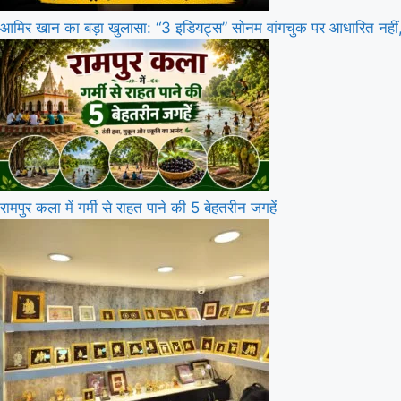
आमिर खान का बड़ा खुलासा: “3 इडियट्स” सोनम वांगचुक पर आधारित नहीं, 
रामपुर कला में गर्मी से राहत पाने की 5 बेहतरीन जगहें