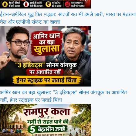
ईरान-अमेरिका युद्ध फिर भड़का: सातवीं रात भी हमले जारी, भारत पर मंडराया
तेल और एलपीजी संकट का खतरा
आमिर खान का बड़ा खुलासा: “3 इडियट्स” सोनम वांगचुक पर आधारित
नहीं, हंगर स्ट्राइक पर जताई चिंता