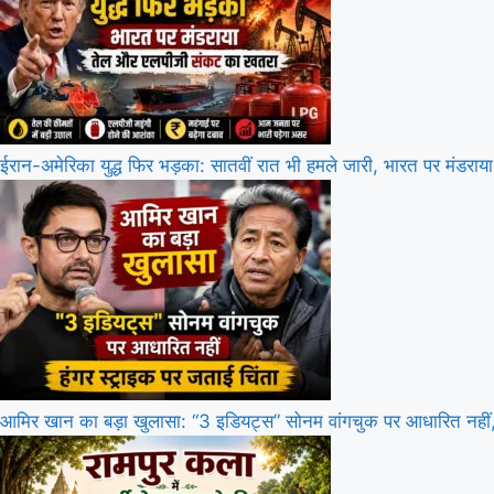
ईरान-अमेरिका युद्ध फिर भड़का: सातवीं रात भी हमले जारी, भारत पर मंड
आमिर खान का बड़ा खुलासा: “3 इडियट्स” सोनम वांगचुक पर आधारित नहीं, 