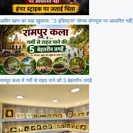
आमिर खान का बड़ा खुलासा: “3 इडियट्स” सोनम वांगचुक पर आधारित नहीं, 
रामपुर कला में गर्मी से राहत पाने की 5 बेहतरीन जगहें