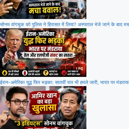
सोनम वांगचुक को पुलिस ने हिरासत में लिया? अस्पताल भेजे जाने के बाद म
ईरान-अमेरिका युद्ध फिर भड़का: सातवीं रात भी हमले जारी, भारत पर मंड